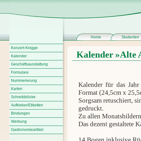
Home
Studenten
Konzert-Knigge
Kalender »Alte 
Kalender
Geschäftsausstattung
Formulare
Nummerierung
Kalender für das Jahr
Karten
Format (24,5cm x 25,5
Schreibblöcke
Sorgsam retuschiert, si
Aufkleber/Etiketten
gedruckt.
Bindungen
Zu allen Monatsbildern
Werbung
Das dezent gestaltete K
Gastronomieartikel
14 Bogen inklusive Rü