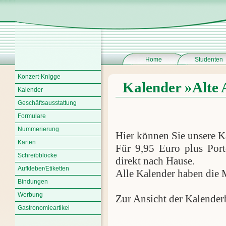
Home
Studenten
Konzert-Knigge
Kalender »Alte 
Kalender
Geschäftsausstattung
Formulare
Nummerierung
Hier können Sie unsere K
Karten
Für 9,95 Euro plus Port
Schreibblöcke
direkt nach Hause.
Aufkleber/Etiketten
Alle Kalender haben die 
Bindungen
Werbung
Zur Ansicht der Kalenderbl
Gastronomieartikel