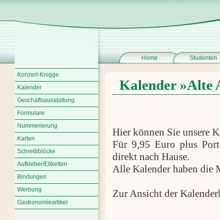
Home
Studenten
Konzert-Knigge
Kalender »Alte 
Kalender
Geschäftsausstattung
Formulare
Nummerierung
Hier können Sie unsere K
Karten
Für 9,95 Euro plus Port
Schreibblöcke
direkt nach Hause.
Aufkleber/Etiketten
Alle Kalender haben die 
Bindungen
Werbung
Zur Ansicht der Kalenderbl
Gastronomieartikel