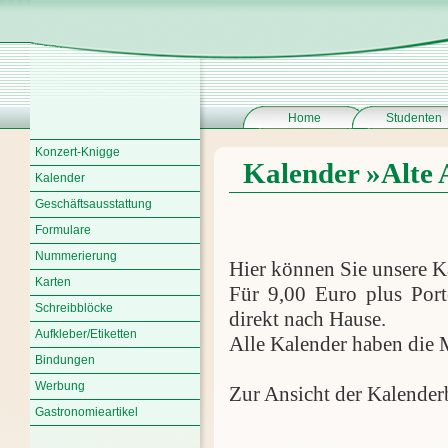
Home
Studenten
Konzert-Knigge
Kalender »Alte 
Kalender
Geschäftsausstattung
Formulare
Nummerierung
Hier können Sie unsere K
Karten
Für 9,00 Euro plus Port
Schreibblöcke
direkt nach Hause.
Aufkleber/Etiketten
Alle Kalender haben die 
Bindungen
Werbung
Zur Ansicht der Kalenderbl
Gastronomieartikel